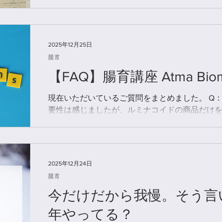
の周期の最後の年。 次のサイクルへ向かう終わ
ましたか？ ヨガをして汗をかいたら （108回太
中） 今年1年を振り返る気持ちが ブワッと湧いた
2025年12月25日
今年は、自分とヨガとの付き合い方を通じて 生
腸育
る一年だった。 前年の夏頃から引きずっていた
神経痛となり、 激痛から始まった2025年。 練
【FAQ】腸育講座 Atma Bio
月ごろ、長年慕っていた先生に 突き放されたよう
練習の基本は、1日2時間×週6。 朝6時にはシャ
現在いただいているご質問をまとめました。 Q
起き苦手、運動神経も悪く、 手脚も短い私なり
要性は感じましたが、ルミナコイドの商品だけ
は汗だくになりながら、 冬の朝は寒さに凍えな
A：現時点では、製品のみのご提供は行っていま
達成感を得るために 練習していた部分も大きか
り入れても、それをどう捉え、どう経過を見て
った。 ヨガといえば 力を抜いてリラ〜ックス♪
ンド」が伴わなければ、変化の過程を「良い・
二元的なジャッジで判断してしまう可能性が高い
2025年12月24日
て、人間性や精神性の成長とは逆方向に進んで
腸育
Atma Biome は、 自分自身の見方・身体と
今だけだから我慢。そう言
てていく講座です。そのプロセスの中で初めて
て正しく機能すると考えています。 また当製品は
年やってる？
あり、特に導入初期はフォロー体制のもとで摂