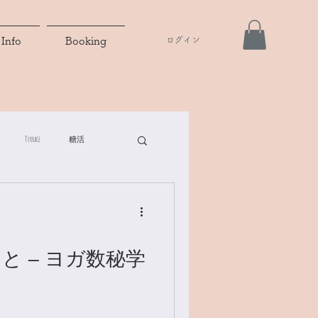
ログイン
Info
Booking
Terrace
糖活
と ― ヨガ数秘学
と言われますが、 今年はそ