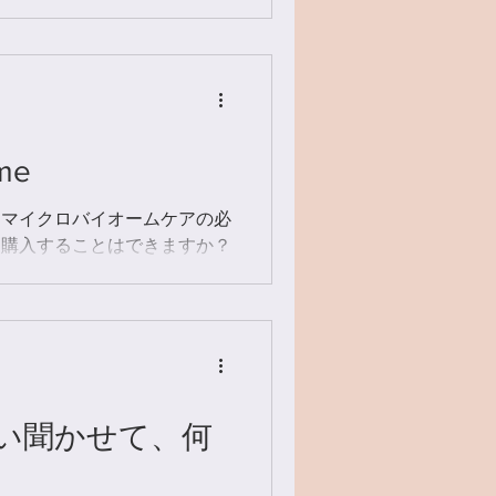
りのサイン、 あなたにもあり
陽礼拝、3日に分けて取り組み
ので書き記します。 ————
き方そのものを見直させられ
腰痛が、 腰椎ヘルニアと坐骨
習復帰に向かっていた中で、 6
me
な気持ちを抱いた。 ————
ラに到着し、マットに立つ。 早
：マイクロバイオームケアの必
に、必死に頑張っていた。 夏
を購入することはできますか？
がらの練習。 正直に言えば、
せん。 理由は、商品だけを取
った。 それも含めて、快感だ
いくかという「視点」や「マイ
的な、 副交感神経優位な取
悪い」「成功・失敗」といった
からです。 それは結果とし
しまうリスクがあります。
の向き合い方・世界との関係性を育
い聞かせて、何
、ルミナコイドが「道具」とし
、 もともとサロン専売品 で
取することを前提とした健康食