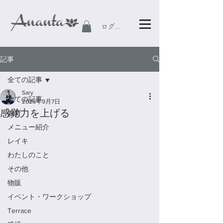
ログイン
記事
全ての記事
Sary
全ての記事
2025年9月7日
感覚力を上げる
腸育
メニュー紹介
レイキ
わたしのこと
その他
物販
イベント・ワークショップ
Terrace