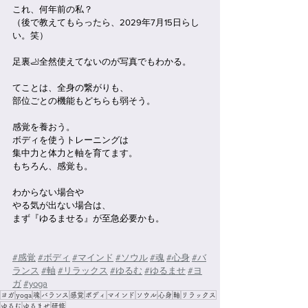
これ、何年前の私？
（後で教えてもらったら、2029年7月15日らし
い。笑）
足裏🦶全然使えてないのが写真でもわかる。
てことは、全身の繋がりも、
部位ごとの機能もどちらも弱そう。
感覚を養おう。
ボディを使うトレーニングは
集中力と体力と軸を育てます。
もちろん、感覚も。
わからない場合や
やる気が出ない場合は、
まず『ゆるませる』が至急必要かも。
#感覚
#ボディ
#マインド
#ソウル
#魂
#心身
#バ
ランス
#軸
#リラックス
#ゆるむ
#ゆるませ
#ヨ
ガ
#yoga
ヨガ
yoga
魂
バランス
感覚
ボディ
マインド
ソウル
心身
軸
リラックス
ゆるむ
ゆるませ
研修