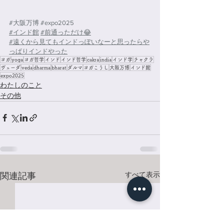
#大阪万博
#expo2025
#インド館
#前通っただけ😂
#遠くから見てもインドっぽいなーと思ったらや
っぱりインドやった
ヨガ
yoga
ヨガ哲学
インド
インド哲学
cakra
india
インド学
チャクラ
ヴェーダ
veda
dharma
bharat
ダルマ
ヨガこうし
大阪万博
インド館
expo2025
わたしのこと
その他
すべて表示
関連記事