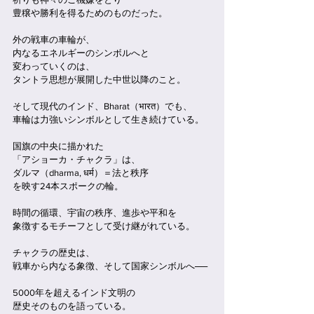
豊穣や勝利を得るためのものだった。
外の戦車の車輪が、
内なるエネルギーのシンボルへと
変わっていくのは、
タントラ思想が展開した中世以降のこと。
そして現代のインド、Bharat（भारत）でも、
車輪は力強いシンボルとして生き続けている。
国旗の中央に描かれた
「アショーカ・チャクラ」は、
ダルマ（dharma, धर्म）＝法と秩序
を映す24本スポークの輪。
時間の循環、宇宙の秩序、進歩や平和を
象徴するモチーフとして受け継がれている。
チャクラの歴史は、
戦車から内なる象徴、そして国家シンボルへ──
5000年を超えるインド文明の
歴史そのものを語っている。