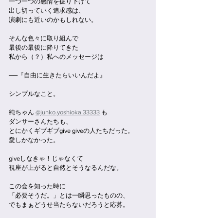
一つ一つの感情を掘り下げて
出し切っていく追求感は、
演劇にも近いのかもしれない。
そんな色々に取り組んで
最後の最後に降りてきた
私から（？）私へのメッセージは
──『自由に生きたらいいんだよ』
シンプルなこと。
純ちゃん 
@junko.yoshioka.33333
 も
ダンサーさんたちも、
とにかくギブギブgive giveの人たちだった。
愛しかなかった。
giveしなきゃ！じゃなくて
視座が上がると自然とそうなるんだな。
この会を知った時に
「必要そうだ。」とは一瞬思ったものの、
でもまぁどうせ当たらないだろうと応募。