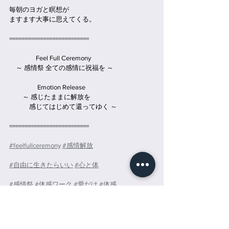
毎朝のヨガと瞑想が
ますます大事に思えてくる。
==========================
　　　　Feel Full Ceremony
　～ 感情祭 全ての感情に祝福を ～
　　　　 Emotion Release
　　～ 感じたままに解放を
　　　感じてはじめて還ってゆく ～
==========================
#feelfullceremony
#感情解放
#自由に生きたらいい
#心と体
#感情祭
#体感ワーク
#愛だけ
#体感
#ヨガ
#瞑想
#願望実現
#yoga
ヨガ
yoga
チネイザン
瞑想
feelfullceremony
感情解放
自由に生きたらいい
心と体
感情祭
体感ワーク
愛だけ
体感
願望実現