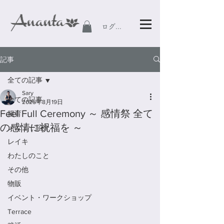
ログイン
記事
全ての記事
Sary
全ての記事
2025年8月19日
Feel Full Ceremony ～ 感情祭 全て
腸育
の感情に祝福を ～
メニュー紹介
レイキ
わたしのこと
その他
物販
イベント・ワークショップ
Terrace