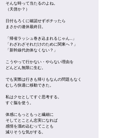
そんな時って当たるのよね。
（天啓か？）
日付もろくに確認せずポチッたら
まさかの連休最終日。
「帰省ラッシュ巻き込まれるじゃん…」
「わざわざそれだけのために関東へ？」
「新幹線代勿体なくない？」
こうやって行かない・やらない理由を
どんどん無限に生む。
でも実際は行きも帰りもなんの問題もなく
むしろ快適に移動できた。
私はクセとしてすぐ思考する。
すぐ脳を使う。
体感にもっともっと繊細に
そしてとことん忠実になれば
感情を溜め込むってことも
減りそうな気がする。