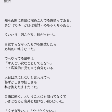
糖活
知らぬ間に奥底に溜めこんでる感情ってある。
多分（てゆーかほぼ絶対）めちゃくちゃある。
泣いたり、叫んだり、転がったり…
自覚すらなかったものを解放したら
必然的に軽くなった。
でもやってる最中は
「すんごい変なことしてるな〜」
って客観的に見ちゃう自分もいる。
人目は気にしないと言われても
恥ずかしさや怪しさも
私は抱えたままだった。
自由に動く、ということにも慣れてなくて
いざとなると意外と動けない自分がいた。
「くそダサい…」「やりたくない…」