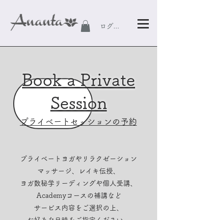
ログイン
​Book a Private
Session
プライベートセッションの予約
プライベートヨガやリラクゼーション
マッサージ、レイキ伝授、
ヨガ数秘学リーディングや個人受講、
Academyコースの補講など
サービス​内容をご選択の上、
お好きな日時をご指定ください。