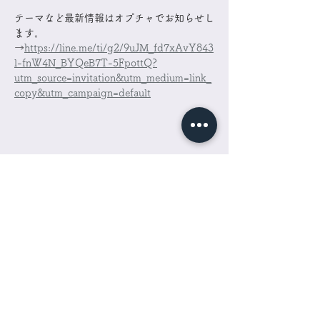
テーマなど最新情報はオプチャでお知らせし
ます。
→
https://line.me/ti/g2/9uJM_fd7xAvY843
l-fnW4N_BYQeB7T-5FpottQ?
utm_source=invitation&utm_medium=link_
copy&utm_campaign=default
チケット詳細 ticket info
販売終了
チケットの種類
単回参加
価格
￥4,400