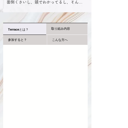
面倒くさいし、頭でわかってるし、そんな
こと書いたところでなんの意味があるの
か。

もっと現実的な行動をしたほうがよっぽど
有益。

取り組み内容
Terraceとは？
・・・くだらない・・・と、今まで馬鹿に
してきました。

参加すると？
こんな方へ
バカにして、見下していた自分に気が付い
てしまったからこそ、​

一回真面目にやってみるのありなのかな？
って思ってしまったので、やります。

一緒にやりませんか？こうでもしないと、
自分の時間取らない人、多いですよね？

わかってるのと、体現してるのは違う。

わかってる人も、本当にわかってるならも
う現実が動いているはずなのに、変わって
ないなら、わかってるつもりなだけ。
