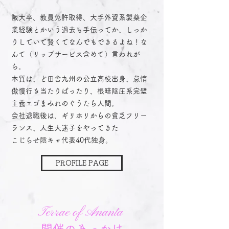
阪大卒、教員免許取得、大手外資系製薬企
業経験とかいう過去も手伝ってか、しっか
りしていて賢くてなんでもできるよね！な
んて（リップサービス含めて）言われが
ち。
本質は、ど田舎九州の公立高校出身、怠惰
傲慢行き当たりばったり、根暗陰圧系完璧
主義エゴまみれのぐうたら人間。
会社退職後は、ギリホリからの貧乏フリー
ランス、人生大迷子をやってきた
こじらせ陰キャ代表40代独身。
PROFILE PAGE
​Terrae of Ananta
開催の
きっかけ