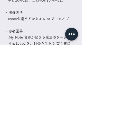
平日20時1回、土日祝の10時半1回
・開催方法
zoom会議リアルタイム or アーカイブ
・
参考図書
My Note 奇跡が起きる魔法のワーク/Yuri
本心に気づき、自分を生きる 書く瞑想
ノート/吉川めい
ネットショップなどで購入可能
本をお持ちでなくてもご参加できますが、
お持ちの方はよりお楽しみ頂けると
思います。
・参加方法
◆ コース
オンラインプログラム会員サイトにて
期限内全回アーカイブ視聴可能