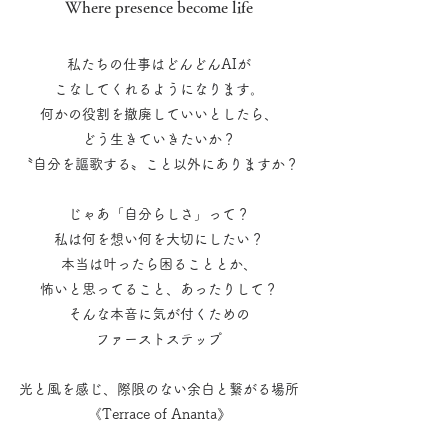
Where presence become life
私たちの仕事はどんどんAIが
こなしてくれるようになります。
何かの役割を撤廃していいとしたら、
どう生きていきたいか？
〝自分を謳歌する〟こと以外にありますか？
​じゃあ「自分らしさ」って？
私は何を想い何を大切にしたい？
本当は叶ったら困ることとか、
怖いと思ってること、あったりして？
そんな本音に気が付くための
ファーストステップ​
​光と風を感じ、際限のない余白と繋がる場所
​《Terrace of Ananta》