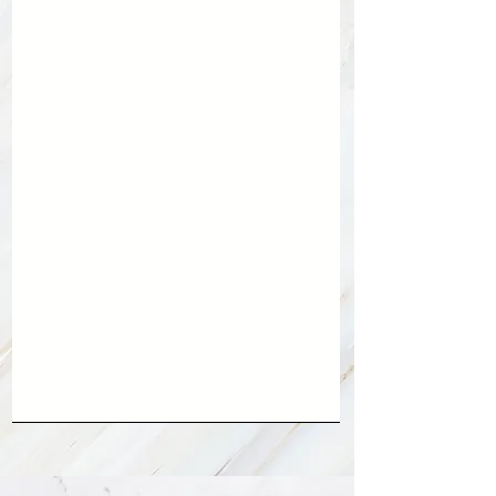
瞑想しないなら、ノートしてみましょ。​瞑
想する人も、書き出してみるとまたわかる
かも。

瞑想習慣、俯瞰習慣がある人でも、何を考
えたか感じたか、次の瞬間には覚えていな
い。

覚えていないことは、必要ないことかもし
れない。

でも、同じパターンを繰り返してるなら、
そこにヒントがある。（と、思うのでやり
ます）​​