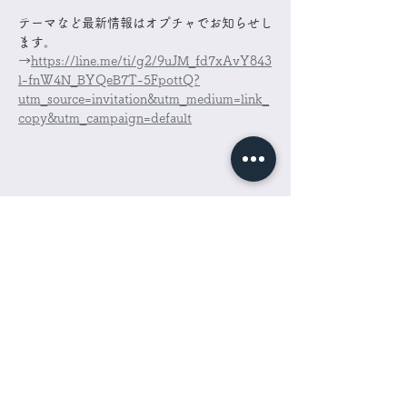
テーマなど最新情報はオプチャでお知らせし
ます。
→
https://line.me/ti/g2/9uJM_fd7xAvY843
l-fnW4N_BYQeB7T-5FpottQ?
utm_source=invitation&utm_medium=link_
copy&utm_campaign=default
チケット詳細 ticket info
販売終了
チケットの種類
単回参加
価格
￥4,400