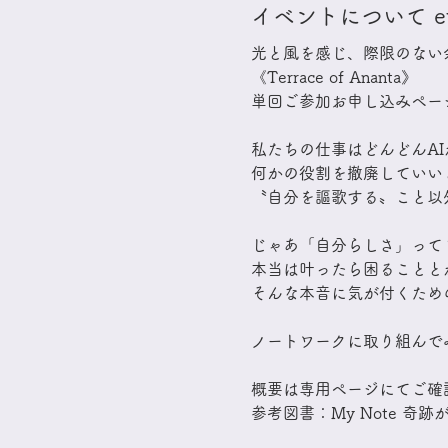
イベントについて even
光と風を感じ、際限のない
​《Terrace of Ananta》
単回ご参加お申し込みペー
私たちの仕事はどんどんA
何かの役割を撤廃していい
〝自分を謳歌する〟こと以
​じゃあ「自分らしさ」っ
本当は叶ったら困ることと
そんな本音に気が付くため
ノートワークに取り組んで
概要は専用ページにてご確
参考図書：My Note 奇跡