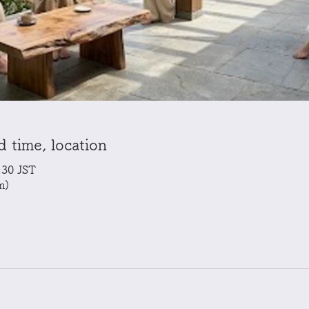
ime, location
30 JST
m)