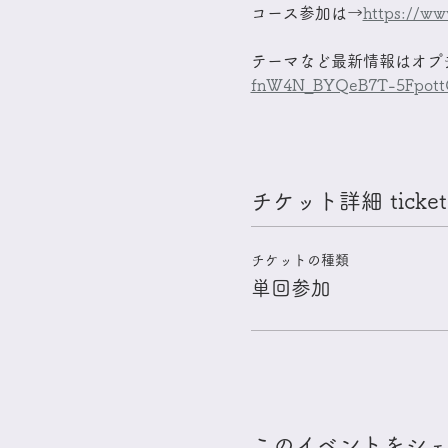
コース参加は→
https://ww
テーマなど最新情報はオプ
fnW4N_BYQeB7T-5FpottQ?
チケット詳細 ticket 
チケットの種類
単回参加
このイベントをシェア s