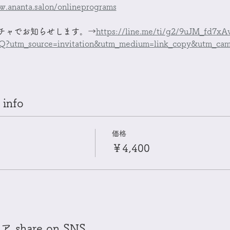
w.ananta.salon/onlineprograms
チャでお知らせします。→
https://line.me/ti/g2/9uJM_fd7xA
utm_source=invitation&utm_medium=link_copy&utm_camp
info
価格
￥4,400
hare on SNS