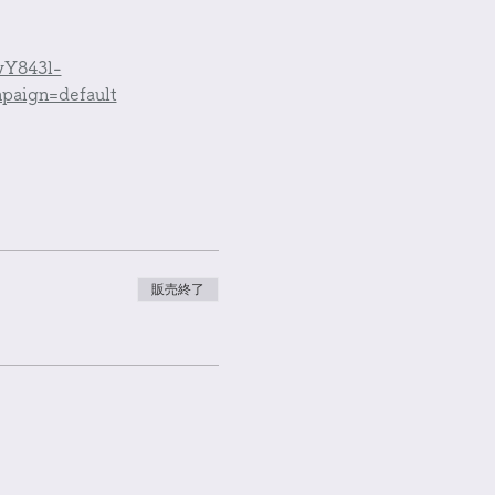
vY843l-
aign=default
販売終了