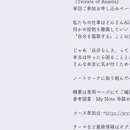
​《Terrace of Ananta》
単回ご参加お申し込みペー
私たちの仕事はどんどんA
何かの役割を撤廃していい
〝自分を謳歌する〟こと以
​じゃあ「自分らしさ」っ
本当は叶ったら困ることと
そんな本音に気が付くため
ノートワークに取り組んで
概要は専用ページにてご確
参考図書：My Note 奇跡
コース参加は→
https://ww
テーマなど最新情報はオプ