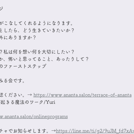
ジ
Iがこなしてくれるようになります。
としたら、どう生きていきたいか？
外にありますか？
て？私は何を想い何を大切にしたい？
か、怖いと思ってること、あったりして？
のファーストステップ​
みる会です。
認ください。→ 
https://www.ananta.salon/terrace-of-ananta
が起きる魔法のワーク/Yuri
w.ananta.salon/onlineprograms
チャでお知らせします。→
https://line.me/ti/g2/9uJM_fd7xA