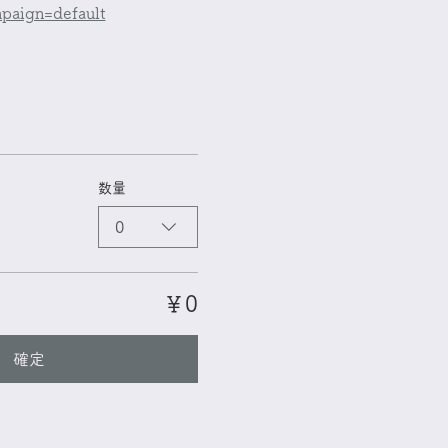
aign=default
数量
0
￥0
確定