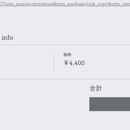
utm_source=invitation&utm_medium=link_copy&utm_camp
info
価格
￥4,400
合計