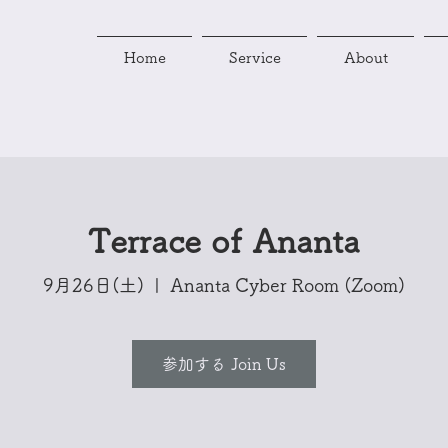
Home
Service
About
Terrace of Ananta
9月26日(土)
  |  
Ananta Cyber Room (Zoom)
参加する Join Us