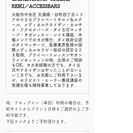
REIKI／ACCESSBARS
大阪市中央区 天満橋・谷町四丁目エリ
アの小さなプライベートサロン＆スク
ール。メディカルチネイザン・カルサ
イ・アクセスバーズ・タイ古式マッサ
ージ・ヨガレッスン・レイキ講座。本
場インドでのヨガ修行、タイ政府公認
のタイマッサージ、医療業界監修の国
際メディカルセラピー協会の認定など
を取得。プライベートレッスンやオン
ラインセッションの他、出張のご相談
もOK。ヨガ未経験の方でも、タイ古
式やチネイザンはやったことがないと
いう方でも、お気軽にご利用下さいま
せ。セラピスト・ヒーラー養成講座の
受講生様も随時募集しております。
尚、ドロップイン（単回）利用の場合は、予
約サイトからプランと日時をご選択の上ご予
約可能です。
下記リンクよりご予約頂けます。