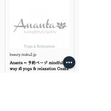
beauty.tsuku2.jp
Ananta ∞ 予約ページ mindful-
way ॐ yoga & relaxation Osaka
‖YOGA／THAI MASSAGE／
CHINEITSANG／KARSAI／
REIKI ツクツク!!!ビューティー
β版 | なりたい自分になるための
美容・健康サロンの検索予約サイ
ト