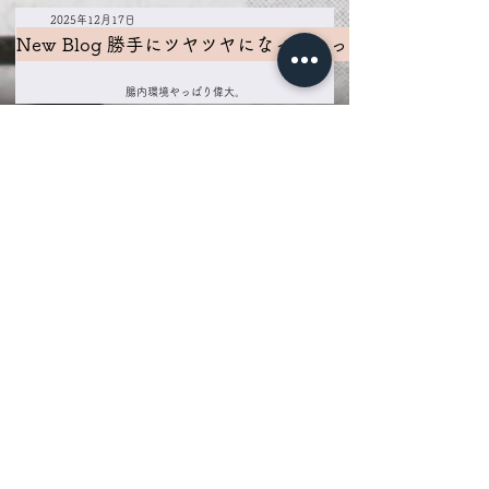
2025年12月17日
New Blog 勝手にツヤツヤになっていっちゃう
腸内環境やっぱり偉大。
2025年12月16日
New Blog お金がない、が先に来る人。
残高1000円以下のわたし。
2025年12月15日
New Blog「私」を取り戻す時間。知性が導く、心身の
いつも自分を犠牲に頑張ってきたあなたへ。
2025年12月7日
12/13&20 真の腸育Workshop
Atma Biome presents special WS!!