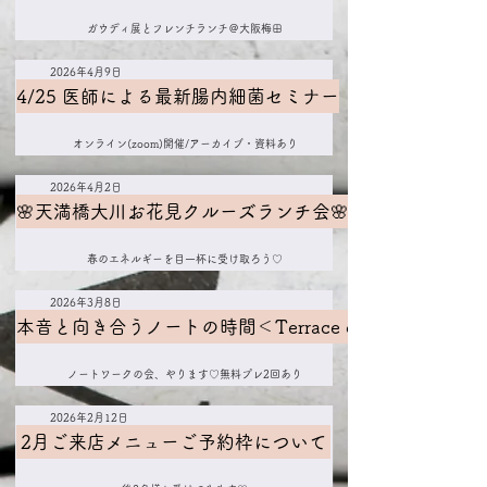
ガウディ展とフレンチランチ＠大阪梅田
2026年4月9日
4/25 医師による最新腸内細菌セミナー
オンライン(zoom)開催/アーカイブ・資料あり
2026年4月2日
🌸天満橋大川お花見クルーズランチ会🌸のお誘い
春のエネルギーを目一杯に受け取ろう♡
2026年3月8日
本音と向き合うノートの時間＜Terrace of Ananta＞
ノートワークの会、やります♡無料プレ2回あり
2026年2月12日
2月ご来店メニューご予約枠について