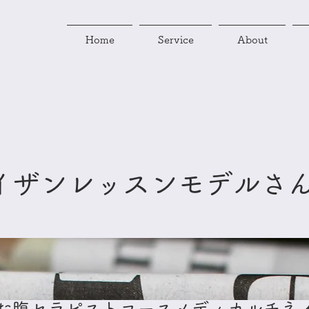
Home
Service
About
イザンレッスンモデルさ
お腹セラピストコースメディカルチネ