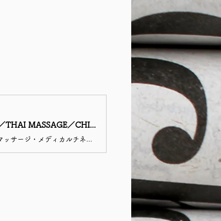
Ananta ∞ 予約ページ mindful-way ॐ yoga & relaxation Osaka ‖YOGA／THAI MASSAGE／CHINEITSANG／KARSAI／REIKI ツクツク!!!ビューティー β版 | なりたい自分になるための美容・健康サロンの検索予約サイト
大阪市中央区 天満橋・谷町四丁目エリアの小さな個人サロンです。ヨガ・タイ古式マッサージ・メディカルチネイザン（氣内臓デトックスセラピー）やカルサイ（女性マッサージ）を行っています。本場インドでのヨガ修行やタイ政府公認のタイマッサージ、製薬会社も監修する国際メディカルセラピー協会の認定を取得しています。オンラインでのセッションや出張対応も行っております。ヨガ未経験の方でも、タイ古式やチネイザンはやったことがないという方でも、お気軽にご利用くださいませ。スクールメニューもございます。受講生さま随時募集中です。