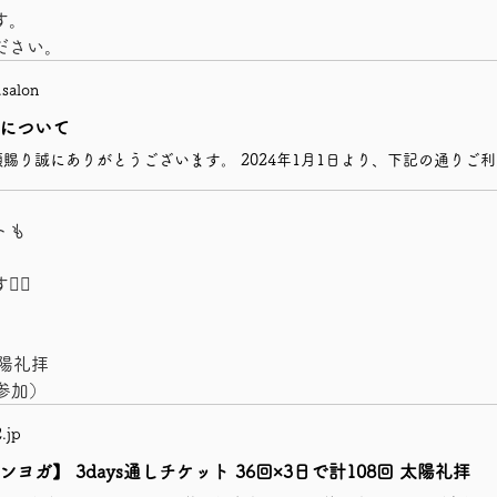
す。
ださい。
salon
について
トも
‍♀️
太陽礼拝
ン参加）
2.jp
ヨガ】 3days通しチケット 36回×3日で計108回 太陽礼拝