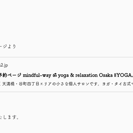
。
ージより
2.jp
たします。