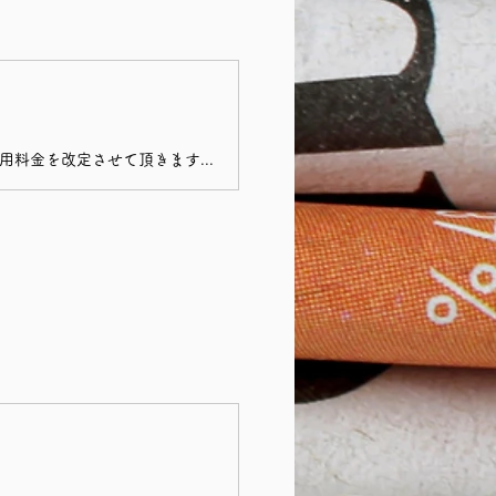
いつもご愛顧賜り誠にありがとうございます。 2024年1月1日より、下記の通りご利用料金を改定させて頂きます。 これからも、お客様お一人お一人が、既に満ち足りている存在としてのご自分を思い出し、愛と調和と至福を取り戻せるためのプロセスの一つとして、私のつとめを果たせますよう最大限尽力してまいりますのでどうぞ宜しくお願い致します。 Ananta主宰 Sally ※足湯や着替え、カウンセリングは施術時間には含まれません。 所要時間についてはお身体などの状態に応じて変動することがあります。 大まかなお時間としてお考え下さいませ。 ※下記割引プランは暫定的に2024年6月まで有効とさせて頂きます。 但し、予告なしに変更・廃止・延長になる場合がございます。ご容赦くださいませ。 ※リピート割は税抜8,500円以上且つ、現地利用中の次回予約に限られます。オンラインメニューも可。 ※ネット予約の方の各種割引はポイントでの付与となります。 適宜料金は見直させて頂きます。 ご利用時点の掲載が適応されますのでご留意くださいませ。 セラピスト・ヒーラー養成コース（マッサージスクール）やヨガオープンクラス、回