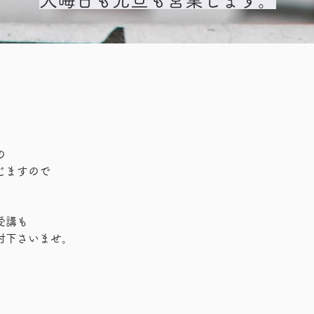
の
じますので
受講も
討下さいませ。