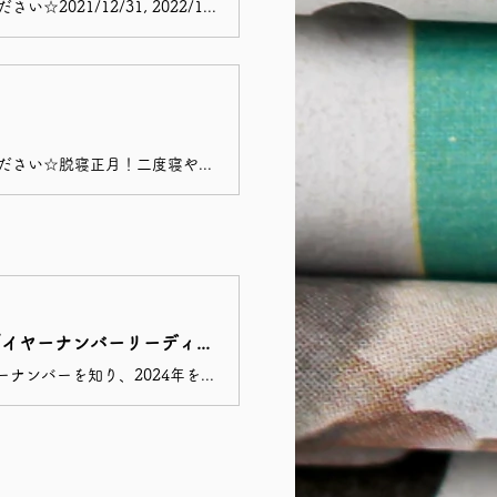
第4回。今年もやります！オンライン開催。帰省先からでも旅行先からでもご参加ください☆2021/12/31, 2022/1/1, 1/2のお得な通しチケットです。 1クラスで36回の太陽礼拝を行います。3日間参加していただくと、トータルで人間の煩悩の数と言われる108回の太陽礼拝を行うことになります。カウントスタートは朝8時です。ドアオープン（ログイン可能時間）は30分前、15分前から呼吸法や瞑想を用いて少し落ち着ける時間を取ります。ご参加ご退出はお好きなタイミングからどうぞ。皆さんが揃われていなくても、太陽礼拝の回数カウントは時間になり次第始まりますのでご注意くださいませ。ドロップイン（各日お申し込み）チケットはこちら▶︎https://ticket.tsuku2.jp/events-detail/42101990220811
第4回。今年もやります！オンライン開催。帰省先からでも旅行先からでもご参加ください☆脱寝正月！二度寝やお昼寝はヨガをした後にどうぞ。笑2023/12/31, 2024/1/1, 1/2のドロップインチケットです。 1クラスで36回の太陽礼拝を行います。3日間参加していただくと、トータルで人間の煩悩の数と言われる108回の太陽礼拝を行うことになりますが、全日程のご参加が難しい方はこちらでご参加可能日をご指定ください。カウントスタートは朝8時です。ドアオープン（ログイン可能時間）は30分前、15分前から呼吸法や瞑想を用いて少し落ち着ける時間を取ります。ご参加ご退出はお好きなタイミングからどうぞ。皆さんが揃われていなくても、太陽礼拝の回数カウントは時間になり次第始まりますのでご注意くださいませ。お得な全3日間の通しチケットはこちら▶︎https://ticket.tsuku2.jp/events-detail/30822110215828
2024/1/8 オンライン開催《ヨガ数秘学》この1年はどんなタイミング？『イヤーナンバーリーディング』 Petit勉強会
【2024年1月8日（月・祝）13:30-15:00 zoomオンライン開催 録画視聴OK】イヤーナンバーを知り、2024年をどのように過ごすか、いかに自分を活かしていくか、自分らしく過ごすか、流れに沿って過ごすために、少しばかりヨガ数秘学を参考にしてみませんか？必要なものは筆記用具と生年月日のみです。ヨガ数秘学が初めての方でも、ご興味がある方ならどなたでも歓迎致します。お申し込みの皆様に、クラス開催後1週間の期限付きで録画リンクもお届け致します。リアルタイムでのご参加が難しい場合でもお申し込みいただけます♪但し、リアルタイム参加の方がいらっしゃらない場合は非開催となりますので是非当日もふるってご参加くださいませ！【予定内容】90分程度・ヨガ数秘学とは？・イヤーナンバーとは？・イヤーナンバーの計算方法・今年のイヤーナンバーについて知る※こちらは個人リーディングではございません。グループでの勉強会です。より詳細にご自分のことをお知りになりたい方は、下記にて個人リーディングをお申し込みくださいませ。http://beauty.tsuku2.jp/salon/relax/0000134038