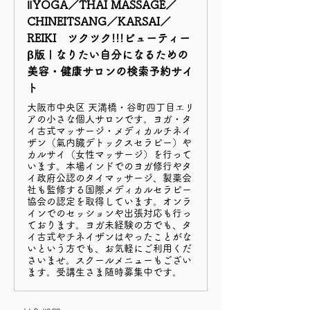
‖YOGA／THAI MASSAGE／
CHINEITSANG／KARSAI／
REIKI ツクツク!!!ビューティー
β版 | なりたい自分になるための
美容・健康サロンの検索予約サイ
ト
大阪市中央区 天満橋・谷町四丁目エリ
アの小さな個人サロンです。ヨガ・タ
イ古式マッサージ・メディカルチネイ
ザン（氣内臓デトックスセラピー）や
カルサイ（女性マッサージ）を行って
います。本場インドでのヨガ修行やタ
イ政府公認のタイマッサージ、製薬会
社も監修する国際メディカルセラピー
協会の認定を取得しています。オンラ
インでのセッションや出張対応も行っ
ております。ヨガ未経験の方でも、タ
イ古式やチネイザンはやったことがな
いという方でも、お気軽にご利用くだ
さいませ。スクールメニューもござい
ます。受講生さま随時募集中です。