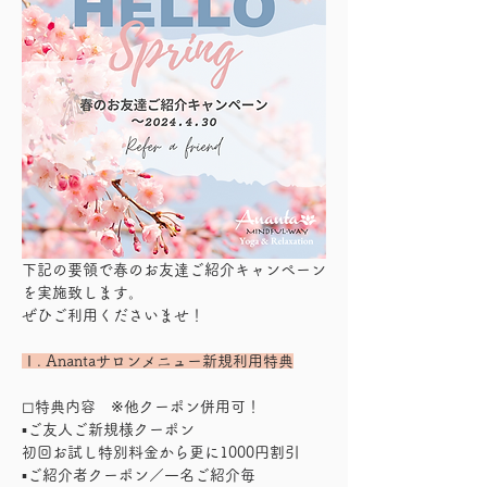
下記の要領で春のお友達ご紹介キャンペーン
を実施致します。
ぜひご利用くださいませ！
Ⅰ. Anantaサロンメニュー新規利用特典
◻︎特典内容　※他クーポン併用可！
▪︎ご友人ご新規様クーポン　
初回お試し特別料金から更に1000円割引
▪︎ご紹介者クーポン／一名ご紹介毎