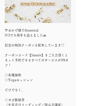
🎊おかげ様でAnantaは
9/3で５周年を迎えました🙏
記念の特別クーポンを配布しています♡
クーポンコード【5anniv】をご入力頂くと
ネット予約できるすべてのサービスが5%オ
フ！
◇各種施術
◇Yogaセッション
だけでなく、
◇ヨガ数秘学
（生年月日リーディング／読み方講座）