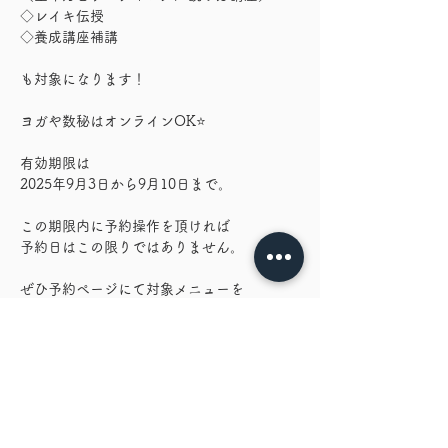
◇レイキ伝授
◇養成講座補講
も対象になります！
ヨガや数秘はオンラインOK⭐️
有効期限は
2025年9月3日から9月10日まで。
この期限内に予約操作を頂ければ
予約日はこの限りではありません。
ぜひ予約ページにて対象メニューを
ご確認してみてくださいね！
いつもありがとうございます♡
▽予約ページ▽
https://www.ananta.salon/book-online