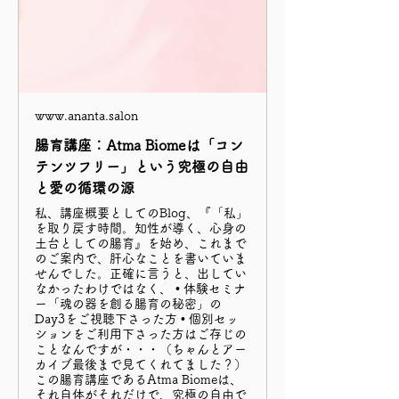
www.ananta.salon
腸育講座：Atma Biomeは「コン
テンツフリー」という究極の自由
と愛の循環の源
私、講座概要としてのBlog、『「私」
を取り戻す時間。知性が導く、心身の
土台としての腸育』を始め、これまで
のご案内で、肝心なことを書いていま
せんでした。正確に言うと、出してい
なかったわけではなく、 • 体験セミナ
ー「魂の器を創る腸育の秘密」の
Day3をご視聴下さった方 • 個別セッ
ションをご利用下さった方はご存じの
ことなんですが・・・（ちゃんとアー
カイブ最後まで見てくれてました？）
この腸育講座であるAtma Biomeは、
それ自体がそれだけで、究極の自由で