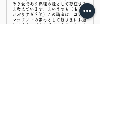
あり愛であり循環の源として存在する
と考えています。というのも（もった
いぶりすぎ？笑）この講座は、コンテ
ンツフリーの素材として皆さまにお渡
しするものだからです。どういうこと
かと言うと、「この講座は、あなた自
身の名前と形で、自由に扱っていただ
いて構いません。（自分の講座として
売っちゃってOK）」ということで
す。私もバトンを引き継いだ側なぜぜ
コンテンツフリーにするのか？それ
は、私自身もそのようにしてもらった
からです。私が受けた腸育講座も全く
違う名前でしたが、受けてみた私が内
容にめちゃくちゃ感銘して、「この講
座、私もやりたーーーいっ！」と目を
Previous
Next