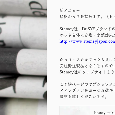
新メニュー
頭皮かっさを始めます。（セ
Stemey社　Dr.SYSブ
かっさ自体に育毛・小顔効果
http://www.stemeyjapan.co
かっさ・スカルプセラム共に
受注発注製品となりますので
Stemey社のウェブサイト
ご予約ページのオプションメ
メインプランをお一つお選び
是非お試しくださいませ。
beauty.tsuku