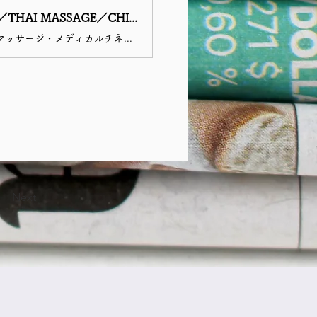
Ananta ∞ 予約ページ mindful-way ॐ yoga & relaxation Osaka ‖YOGA／THAI MASSAGE／CHINEITSANG／KARSAI／REIKI ツクツク!!!ビューティー β版 | なりたい自分になるための美容・健康サロンの検索予約サイト
大阪市中央区 天満橋・谷町四丁目エリアの小さな個人サロンです。ヨガ・タイ古式マッサージ・メディカルチネイザン（氣内臓デトックスセラピー）やカルサイ（女性マッサージ）を行っています。本場インドでのヨガ修行やタイ政府公認のタイマッサージ、製薬会社も監修する国際メディカルセラピー協会の認定を取得しています。オンラインでのセッションや出張対応も行っております。ヨガ未経験の方でも、タイ古式やチネイザンはやったことがないという方でも、お気軽にご利用くださいませ。スクールメニューもございます。受講生さま随時募集中です。
Next