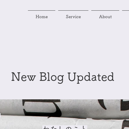
Home
Service
About
New Blog Updated
日
わたしのこと