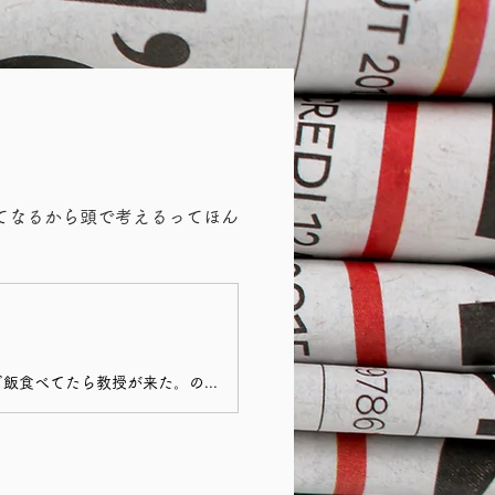
てなるから頭で考えるってほん
大学の研究室で一人自習に行き詰まったので、イヤホンつけて動画流しながらお昼ご飯食べてたら教授が来た。のにも気が付かず、いつの間にか隣に立っていた。（え、動画流してんの見られてるやん。とっさすぎて画面消されへんかったやん。はずいやん、Tverでバラエティ流してるとかさ・・・。。。(バラエティは真剣に内容を見聞きしなくていいのでとりあえず的に流してることが多い)）「これ知ってますか？」と、教授が持ってきたのはコレ。勉強はできないわけじゃない。（義務教育は体育以外ほぼオール５。むしろ体育はどう足掻いたって３しか取れなかったのにそれでヨガの先生になるんだから人生不思議。）かと言って、根っからの学問・理論・計算タイプではない。でも実践ばかりで裏付けがないのもなんだかなと思う。お勉強や知ることはとっても好きだけど、学問（ペーパー上）だけだと退屈で、実践的な方が楽しく感じる。背景をしっかり（ちゃんとした本物を）把握しながら、それを実社会に活かしたい。ヨガ哲学がまさにそれ。それで大学院通いを始めた。科目履修生2年目になるが、このペースとレベルで正規の大学院生目指すのは現実的に厳しいなぁ。院試、受ければ