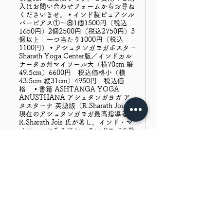
入はお問い合わせフォームからお尋ね
くださいませ。 • インド製ピュアシル
バーピアス①〜⑧1個1500円（税込
1650円）2個2500円（税込2750円）3
個以上 一つ当たり1000円（税込
1100円） • アシュタンガヨガポスター
Sharath Yoga Center版／インドカル
ナータカ州マイソール大（横70cm 縦
49.5cm）6600円 税込価格小（横
43.5cm 縦31cm）4950円 税込価
格 • 書籍 ASHTANGA YOGA
ANUSTHANA アシュタンガヨガ ア
ヌスターナ 英語版（R.Sharath Jois）
現在のアシュタンガヨガ最高指導者
R.Sharath Jois 氏が著し、インド・マ
イソールにあるアシュタンガヨガの教
育機関Sharath Yoga Centerから発行
されているアシュタンガヨガ プライマ
リーシリーズの正式教本です。この本
にはアシュタンガヨガを実践する上で
の大切なことがわかり
Previous
Next