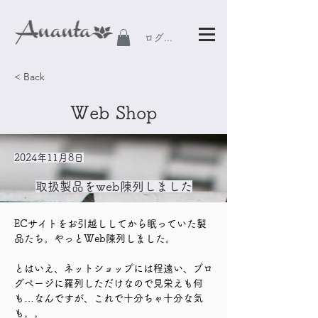
ログイン
< Back
Web Shop
2024年11月8日
取扱製品をweb陳列しました
ECサイトをお引越ししてから眠っていた製
品たち。やっとWeb陳列しました。
とはいえ、ネットショップには程遠い、ブロ
グページに羅列しただけなので見栄えも何
も…なんですが、これで十分ちゃ十分な気
も。。 