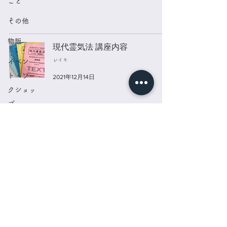
こと
その他
物販
現代霊気法 講座内容
レイキ
イベン
ト・ワー
2021年12月14日
クショッ
プ
Terrace
糖活
お問い合わせ
​メールマガジン登録
特定商取引法に基づく表示
同意書 受講・施術承諾書
プライバシーポリシー