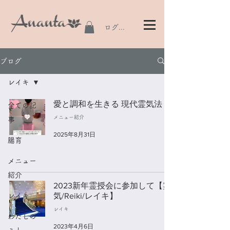
ログイン
ブログ
レイキ
愛と調和を生きる 現代霊気法
全ての記
メニュー紹介
事
2025年8月31日
腸育
メニュー
紹介
2023新年霊授会に参加して【霊
気/Reiki/レイキ】
レイキ
レイキ
わたしの
2023年4月6日