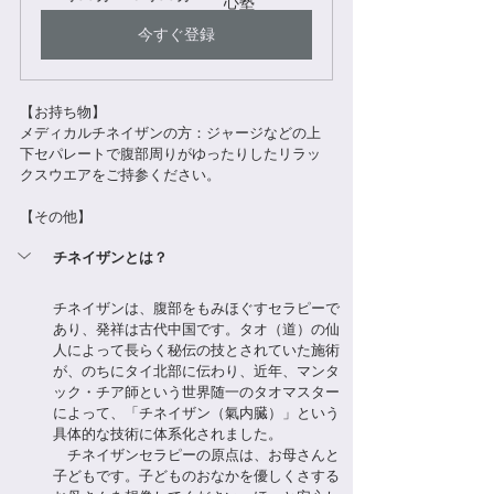
心塾
今すぐ登録
【お持ち物】
メディカルチネイザンの方：ジャージなどの上
下セパレートで腹部周りがゆったりしたリラッ
クスウエアをご持参ください。
【その他】
チネイザンとは？
チネイザンは、腹部をもみほぐすセラピーで
あり、発祥は古代中国です。タオ（道）の仙
人によって長らく秘伝の技とされていた施術
が、のちにタイ北部に伝わり、近年、マンタ
ック・チア師という世界随一のタオマスター
によって、「チネイザン（氣内臓）」という
具体的な技術に体系化されました。
　チネイザンセラピーの原点は、お母さんと
子どもです。子どものおなかを優しくさする