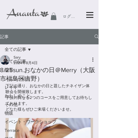
ログイン
記事
全ての記事
Sary
全ての記事
2024年8月4日
8/25sun.おなかの日＠Merry（大阪
腸育
市福島区吉野）
メニュー紹介
下記の通り、おなかの日と題したチネイザン体
レイキ
験会を開催致します。
わたしのこと
手技の異なる2つのコースをご用意してお待ちし
ております。
その他
どなた様もぜひご来場くださいませ。
物販
イベント・ワークショップ
Terrace