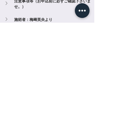
注意事項等（お申込前に必ずご確認下さいま
せ。）
施術者：梅﨑英央より
施術者：SALLYより
【画像】レンタルサロンMERRY×良心塾
イベント・ワークショップ
すべて表示
関連記事