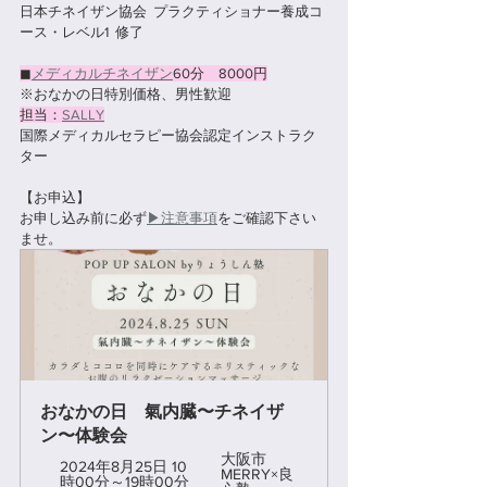
日本チネイザン協会  プラクティショナー養成コ
ース・レベル1  修了
◼︎
メディカルチネイザン
60分　8000円
※おなかの日特別価格、男性歓迎
担当：
SALLY
国際メディカルセラピー協会認定インストラク
ター
【お申込】
お申し込み前に必ず
▶︎注意事項
をご確認下さい
ませ。
おなかの日　氣内臓〜チネイザ
ン〜体験会
大阪市　
2024年8月25日 10
MERRY×良
時00分～19時00分