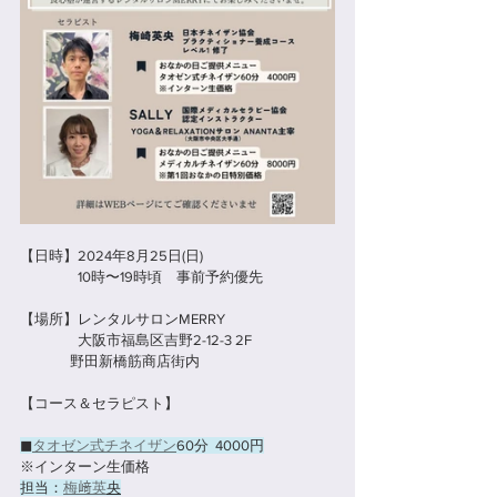
【日時】2024年8月25日(日)
　　　　10時〜19時頃　事前予約優先
【場所】レンタルサロンMERRY
　　　　大阪市福島区吉野2-12-3 2F
               野田新橋筋商店街内
【コース＆セラピスト】
◼︎
タオゼン式チネイザン
60分  4000円
※インターン生価格
担当：
梅﨑英
央