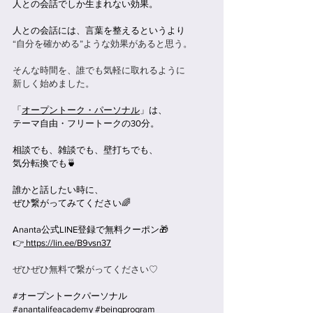
人との会話でしか生まれない効果。
人との会話には、言葉を整えるというより
“自分を確かめる”ような効果があると思う。
そんな時間を、誰でも気軽に取れるように
新しく始めました。
「
オープントーク・パーソナル
」は、
テーマ自由・フリートークの30分。
相談でも、雑談でも、壁打ちでも、
気分転換でも🍵
誰かと話したい時に、
ぜひ繋がってみてください🌈
Ananta公式LINE登録で無料クーポン🎁
👉
https://lin.ee/B9vsn37
ぜひぜひ無料で繋がってください♡
#オープントークパーソナル
#anantalifeacademy
#beingprogram