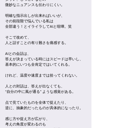
微妙なニュアンスも伝わりにくい。
明確な指示出しが出来ればいいが、
その前段階で悩んでいる私は
全部違う！とイライラしてAIと喧嘩。笑
そこで改めて、
人と話すことの有り難さを痛感する。
AIとの会話は、
答えが決まっている時にはスピードは早いし、
基本的にいつも全肯定ではいてくれる。
けれど、温度や速度までは拾ってくれない。
人との対話は、答えが出なくても、
“自分の中に風が通る” ような感覚がある。
点で見ていたものを全体で捉えたり、
逆に、抽象的だったものが具体的になったり。
感じ方や捉え方が広がり、
考えの角度が変わるのも