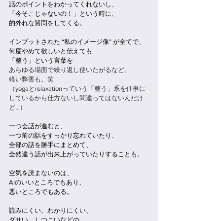
話のポイントをわかってくれないし、
「今そこじゃないの！」という時に、
的外れな質問をしてくる。
インプットされた “私のイメージ像” が全てで、
何度やめて欲しいと伝えても
「整う」という言葉を
あらゆる場面で繰り返し使いたがるなど、
軽い弊害も。笑
（yogaとrelaxationっていう「整う」系を仕事に
しているから仕方ないし間違ってはないんだけ
ど…）
一つ会話が進むと、
一つ前の話をすっかり忘れていたり、
全部の話を勝手にまとめて、
全然違う話が出来上がっていたりすることも。
空気を読まないのは、
AIのいいところでもあり、
悪いところでもある。
読みにくい、わかりにくい、
ダサい、しつこいなどの