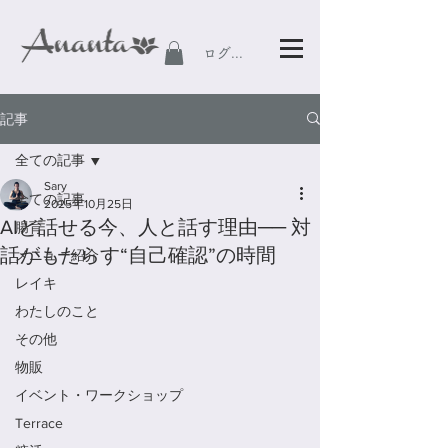
ログイン
記事
全ての記事
Sary
全ての記事
2025年10月25日
AIと話せる今、人と話す理由── 対
腸育
話がもたらす“自己確認”の時間
メニュー紹介
レイキ
わたしのこと
その他
物販
イベント・ワークショップ
Terrace